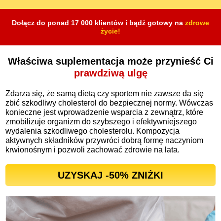
Dołącz do ponad 17 000 klientów i bądź gotowy na
zdrowe
życie!
Właściwa suplementacja może przynieść Ci
prawdziwą ulgę
Zdarza się, że samą dietą czy sportem nie zawsze da się
zbić szkodliwy cholesterol do bezpiecznej normy. Wówczas
konieczne jest wprowadzenie wsparcia z zewnątrz, które
zmobilizuje organizm do szybszego i efektywniejszego
wydalenia szkodliwego cholesterolu. Kompozycja
aktywnych składników przywróci dobrą formę naczyniom
krwionośnym i pozwoli zachować zdrowie na lata.
UZYSKAJ -
50
% ZNIŻKI