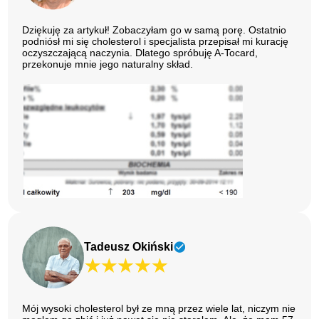
Dziękuję za artykuł! Zobaczyłam go w samą porę. Ostatnio
podniósł mi się cholesterol i specjalista przepisał mi kurację
oczyszczającą naczynia. Dlatego spróbuję A-Tocard,
przekonuje mnie jego naturalny skład.
Tadeusz Okiński
Mój wysoki cholesterol był ze mną przez wiele lat, niczym nie