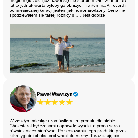
mogłem go zbić i już nawet się nie starałem. Ale, że mam 57
lat to jednak warto byłoby go obniżyć. Trafiłem na A-Tocard i
po miesięcznej kuracji jestem jak nowonarodzony. Serio nie
spodziewałem się takiej różnicy!!! …. Jest dobrze
Paweł Wawrzyn
W zeszłym miesiącu zamówiłem ten produkt dla siebie.
Cholesterol był czasami naprawdę wysoki, a praca serca
również nieco nierówna. Po stosowaniu tego produktu przez
kilka tygodni cholesterol wrócił do normy. Teraz czuję się