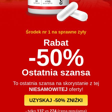
Środek nr 1 na sprawne żyły
Rabat
-
50
%
Ostatnia szansa
To ostatnia szansa na skorystanie z tej
NIESAMOWITEJ
oferty!
UZYSKAJ -
50
% ZNIŻKI
- tylko
137
vs
274
(cena regularna)