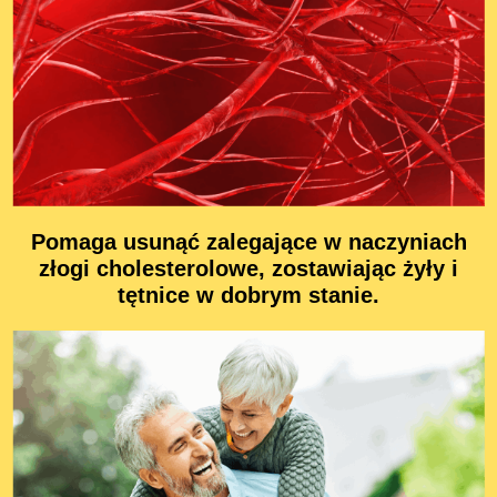
Pomaga usunąć zalegające w naczyniach
złogi cholesterolowe, zostawiając żyły i
tętnice w dobrym stanie.